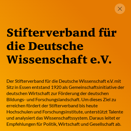
Menü
Netzwerk
20 Jahre
Stifterverband für
gemeinsames Wirken
die Deutsche
Wissenschaft e.V.
Centrum für angewandte Politikforschung
(CAP)
Education Y
Der Stifterverband für die Deutsche Wissenschaft e.V. mit
Institut Ökonomische Bildung (IÖB)
Sitz in Essen entstand 1920 als Gemeinschaftsinitiative der
Bündnis Ökonomische Bildung
deutschen Wirtschaft zur Förderung der deutschen
Arbeitsstelle Kulturelle Bildung an Schulen
Bildungs- und Forschungslandschaft. Um dieses Ziel zu
(KuBiS)
erreichen fördert der Stifterverband bis heute
Stiftung Lesen
Hochschulen und Forschungsinstitute, unterstützt Talente
Karl Schlecht Stiftung (KSG)
und analysiert das Wissenschaftssystem. Daraus leitet er
Netzwerk Junge Ohren (NJO)
Empfehlungen für Politik, Wirtschaft und Gesellschaft ab.