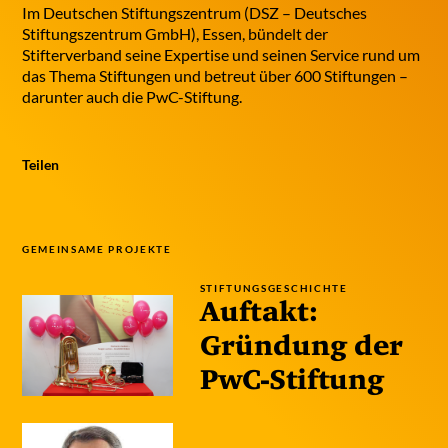
Rat für Kulturelle Bildung
Im Deutschen Stiftungszentrum (DSZ – Deutsches
Stiftung Zuhören
Stiftungszentrum GmbH), Essen, bündelt der
Hessisches Kultusministerium
Stifterverband seine Expertise und seinen Service rund um
Deutsche Kinder- und Jugendstiftung
das Thema Stiftungen und betreut über 600 Stiftungen –
(DKJS)
darunter auch die PwC-Stiftung.
Bundesverband Deutscher Stiftungen
Wissensfabrik. Mehr Wissen. Mehr
Teilen
Können. Mehr Zukunft.
Stifterverband für die Deutsche
Wissenschaft e.V.
Chunderksen
GEMEINSAME PROJEKTE
STIFTUNGSGESCHICHTE
Auftakt:
Gründung der
PwC-Stiftung